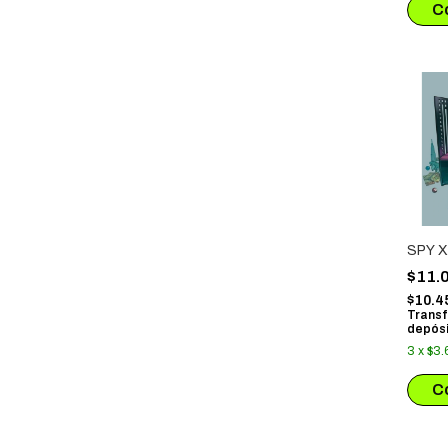
SPY X
$11.
$10.4
Transf
depósi
3
x
$3.