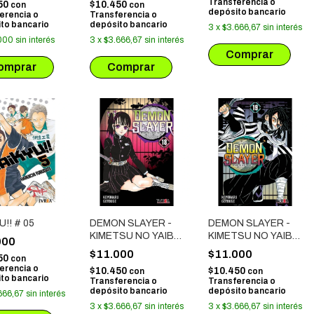
Transferencia o
50
$10.450
con
con
depósito bancario
erencia o
Transferencia o
to bancario
depósito bancario
3
x
$3.666,67
sin interés
000
sin interés
3
x
$3.666,67
sin interés
U!! # 05
DEMON SLAYER -
DEMON SLAYER -
KIMETSU NO YAIBA
KIMETSU NO YAIBA
000
# 18
# 19
$11.000
$11.000
50
con
erencia o
$10.450
$10.450
con
con
to bancario
Transferencia o
Transferencia o
depósito bancario
depósito bancario
666,67
sin interés
3
x
$3.666,67
sin interés
3
x
$3.666,67
sin interés