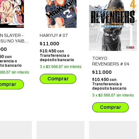
N SLAYER -
HAIKYU!! # 07
SU NO YAIBA
$11.000
000
$10.450
con
Transferencia o
50
con
TOKYO
depósito bancario
erencia o
REVENGERS # 04
to bancario
3
x
$3.666,67
sin interés
$11.000
666,67
sin interés
$10.450
con
Transferencia o
depósito bancario
3
x
$3.666,67
sin interés