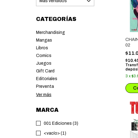
CATEGORÍAS
Merchandising
CHAI
Mangas
02
Libros
$11.
Comics
$10.4
Juegos
Transf
depósi
Gift Card
3
x
$3.
Editoriales
Preventa
Ver más
MARCA
001 Ediciones (3)
<vacío> (1)