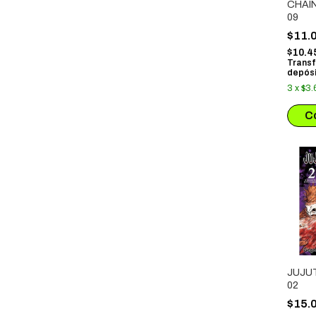
CHAI
09
$11.
$10.4
Transf
depósi
3
x
$3.
JUJU
02
$15.