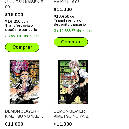
JUJUTSU KAISEN #
HAIKYU!! # 03
00
$11.000
$15.000
$10.450
con
Transferencia o
$14.250
con
depósito bancario
Transferencia o
depósito bancario
3
x
$3.666,67
sin interés
3
x
$5.000
sin interés
DEMON SLAYER -
DEMON SLAYER -
KIMETSU NO YAIBA
KIMETSU NO YAIBA
# 15
# 17
$11.000
$11.000