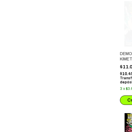
DEMO
KIMET
# 07
$11.
$10.4
Transf
depósi
3
x
$3.