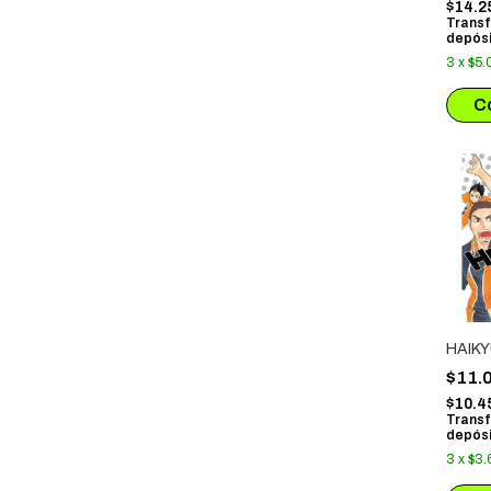
$14.2
Transf
depósi
3
x
$5.
HAIKY
$11.
$10.4
Transf
depósi
3
x
$3.