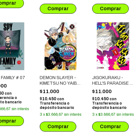
 FAMILY # 07
DEMON SLAYER -
JIGOKURAKU -
KIMETSU NO YAIBA
HELL'S PARADISE #
000
# 09
01
$11.000
$11.000
50
con
erencia o
$10.450
$10.450
con
con
to bancario
Transferencia o
Transferencia o
depósito bancario
depósito bancario
666,67
sin interés
3
x
$3.666,67
sin interés
3
x
$3.666,67
sin interés