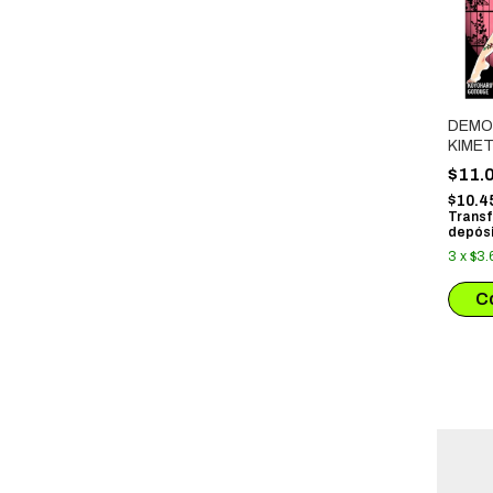
DEMO
KIMET
# 11
$11.
$10.4
Transf
depósi
3
x
$3.