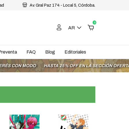
dad
Av. Gral Paz 174 - Local 5, Córdoba.
0
AR
Preventa
FAQ
Blog
Editoriales
HASTA 25% OFF EN LA SECCIÓN OFERTAS
ENVÍOS A T