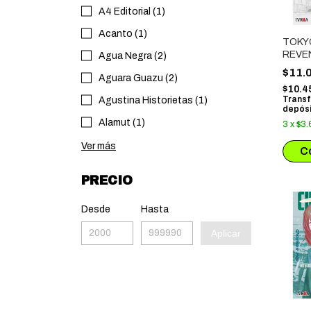
A4 Editorial (1)
Acanto (1)
TOKY
REVE
Agua Negra (2)
$11.
Aguara Guazu (2)
$10.4
Transf
Agustina Historietas (1)
depósi
Alamut (1)
3
x
$3.
Ver más
PRECIO
Desde
Hasta
Aplicar