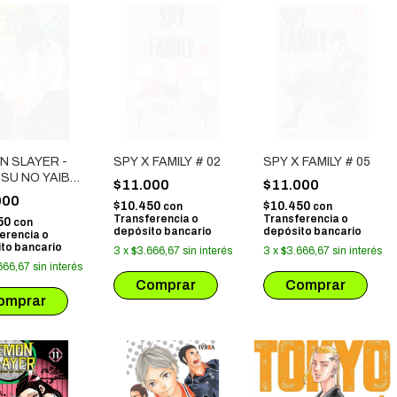
N SLAYER -
SPY X FAMILY # 02
SPY X FAMILY # 05
SU NO YAIBA
$11.000
$11.000
000
$10.450
$10.450
con
con
Transferencia o
Transferencia o
50
con
depósito bancario
depósito bancario
erencia o
to bancario
3
x
$3.666,67
sin interés
3
x
$3.666,67
sin interés
666,67
sin interés