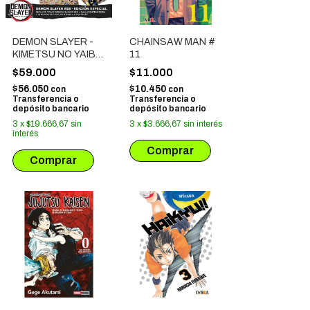
DEMON SLAYER -
CHAINSAW MAN #
KIMETSU NO YAIBA
11
# 23 (EDICION
$59.000
$11.000
ESPECIAL) NO
$56.050
$10.450
con
con
INCLUYE TOMO 1
Transferencia o
Transferencia o
AL 22
depósito bancario
depósito bancario
3
x
$19.666,67
sin
3
x
$3.666,67
sin interés
interés