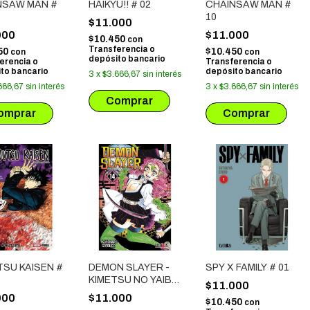
NSAW MAN #
HAIKYU!! # 02
CHAINSAW MAN #
10
$11.000
000
$11.000
$10.450
con
Transferencia o
50
$10.450
con
con
depósito bancario
erencia o
Transferencia o
to bancario
depósito bancario
3
x
$3.666,67
sin interés
666,67
sin interés
3
x
$3.666,67
sin interés
TSU KAISEN #
DEMON SLAYER -
SPY X FAMILY # 01
KIMETSU NO YAIBA
$11.000
# 14
000
$11.000
$10.450
con