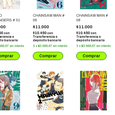
O
CHAINSAW MAN #
CHAINSAW MAN #
NGERS # 01
06
08
000
$11.000
$11.000
50
$10.450
$10.450
con
con
con
erencia o
Transferencia o
Transferencia o
to bancario
depósito bancario
depósito bancario
666,67
sin interés
3
x
$3.666,67
sin interés
3
x
$3.666,67
sin interés