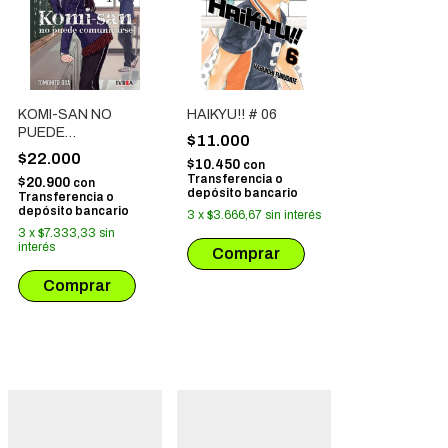
KOMI-SAN NO
HAIKYU!! # 06
PUEDE
$11.000
COMUNICARSE #
$22.000
$10.450
con
01
Transferencia o
$20.900
con
depósito bancario
Transferencia o
depósito bancario
3
x
$3.666,67
sin interés
3
x
$7.333,33
sin
interés