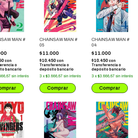
NSAW MAN #
CHAINSAW MAN #
CHAINSAW MAN #
05
04
000
$11.000
$11.000
50
$10.450
$10.450
con
con
con
erencia o
Transferencia o
Transferencia o
to bancario
depósito bancario
depósito bancario
666,67
sin interés
3
x
$3.666,67
sin interés
3
x
$3.666,67
sin interés