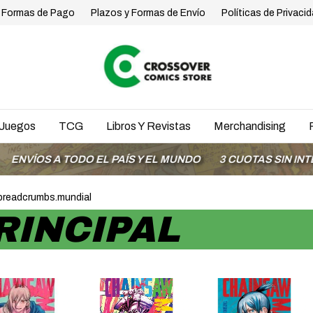
Formas de Pago
Plazos y Formas de Envío
Políticas de Privaci
Juegos
TCG
Libros Y Revistas
Merchandising
 EL PAÍS Y EL MUNDO
3 CUOTAS SIN INTERÉS CON MODO
breadcrumbs.mundial
RINCIPAL