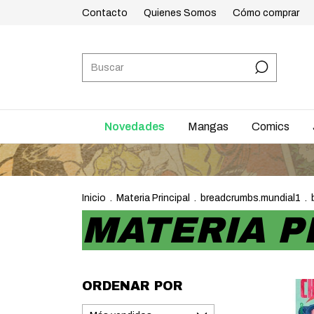
Contacto
Quienes Somos
Cómo comprar
Novedades
Mangas
Comics
ENVÍOS A TODO
Inicio
.
Materia Principal
.
breadcrumbs.mundial1
.
MATERIA P
ORDENAR POR