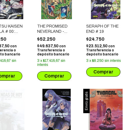
TSU KAISEN
THE PROMISED
SERAPH OF THE
A # 00:
NEVERLAND -
END # 19
RA DE
CRONICAS DE
250
$52.250
$24.750
ICEROS LA
UNOS
37,50
$49.637,50
$23.512,50
con
con
con
CULA
COMPAÑEROS DE
erencia o
Transferencia o
Transferencia o
ARMAS
to bancario
depósito bancario
depósito bancario
.416,67
sin
3
x
$17.416,67
sin
3
x
$8.250
sin interés
interés
Envío gratis