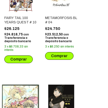
FAIRY TAIL 100
METAMORFOSIS BL
YEARS QUEST # 10
# 04
$26.125
$24.750
$24.818,75
$23.512,50
con
con
Transferencia o
Transferencia o
depósito bancario
depósito bancario
3
x
$8.708,33
sin
3
x
$8.250
sin interés
interés