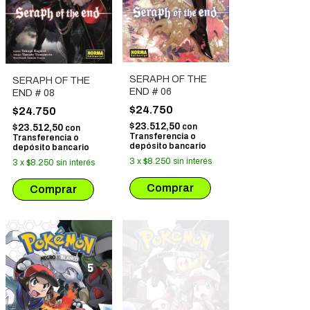
SERAPH OF THE
SERAPH OF THE
END # 06
END # 08
$24.750
$24.750
$23.512,50
con
$23.512,50
con
Transferencia o
Transferencia o
depósito bancario
depósito bancario
3
x
$8.250
sin interés
3
x
$8.250
sin interés