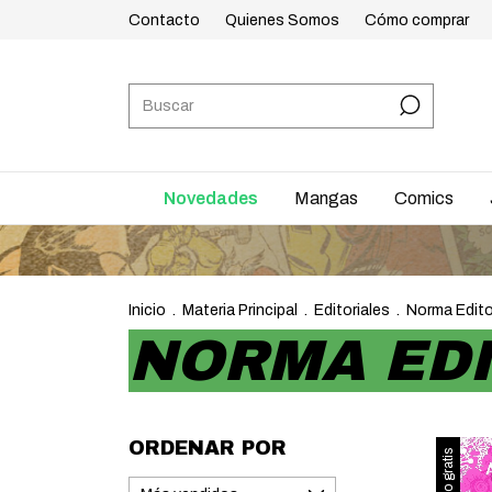
Contacto
Quienes Somos
Cómo comprar
Novedades
Mangas
Comics
ENVÍO
Inicio
.
Materia Principal
.
Editoriales
.
Norma Edito
NORMA EDI
ORDENAR POR
Envío gratis