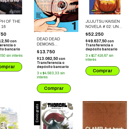
PH OF THE
JUJUTSU KAISEN
 16
NOVELA # 02: UN
CAMINO DE
750
$52.250
ESPINAS AL
DEAD DEAD
12,50
$49.637,50
con
con
AMANECER
DEMONS
erencia o
Transferencia o
to bancario
depósito bancario
DEDEDEDE
$13.750
DESTRUCTION 1
250
sin interés
3
x
$17.416,67
sin
$13.062,50
con
interés
Transferencia o
depósito bancario
3
x
$4.583,33
sin
interés
Envío gratis