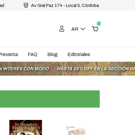
dad
Av. Gral Paz 174 - Local 5, Córdoba.
0
AR
Preventa
FAQ
Blog
Editoriales
CON MODO
HASTA 25% OFF EN LA SECCIÓN OFERTAS
EN