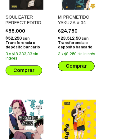
SOUL EATER
MI PROMETIDO
PERFECT EDITION
YAKUZA # 04
# 02
$55.000
$24.750
$52.250
$23.512,50
con
con
Transferencia o
Transferencia o
depósito bancario
depósito bancario
3
x
$18.333,33
sin
3
x
$8.250
sin interés
interés