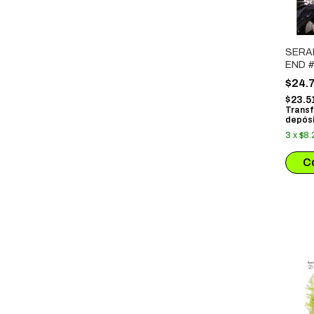
SERA
END #
$24.
$23.5
Transf
depósi
3
x
$8.