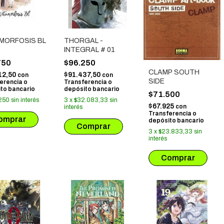
MORFOSIS BL
THORGAL -
INTEGRAL # 01
750
$96.250
CLAMP SOUTH
12,50
$91.437,50
con
con
SIDE
erencia o
Transferencia o
to bancario
depósito bancario
$71.500
250
sin interés
3
x
$32.083,33
sin
$67.925
con
interés
Transferencia o
depósito bancario
3
x
$23.833,33
sin
interés