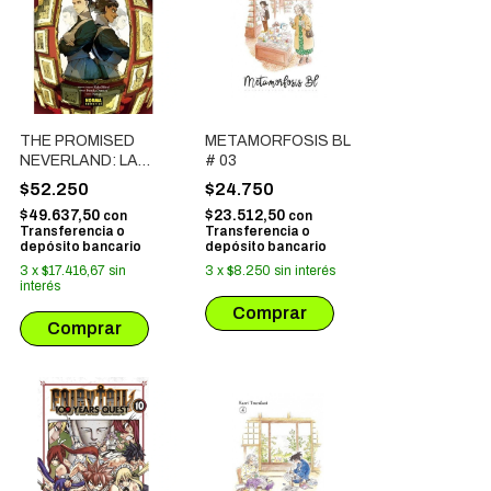
THE PROMISED
METAMORFOSIS BL
NEVERLAND: LA
# 03
BALADA DE LOS
$52.250
$24.750
RECUERDOS DE
$49.637,50
$23.512,50
con
con
LAS MADRES
Transferencia o
Transferencia o
depósito bancario
depósito bancario
3
x
$17.416,67
sin
3
x
$8.250
sin interés
interés