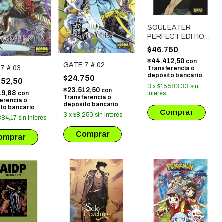
SOUL EATER
PERFECT EDITION
# 03
$46.750
$44.412,50
con
GATE 7 # 02
7 # 03
Transferencia o
depósito bancario
$24.750
652,50
3
x
$15.583,33
sin
$23.512,50
con
19,88
con
interés
Transferencia o
erencia o
depósito bancario
to bancario
3
x
$8.250
sin interés
884,17
sin interés