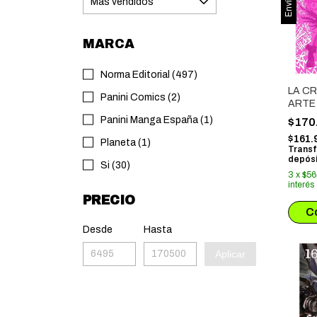
MARCA
Norma Editorial (497)
LA CR
Panini Comics (2)
ARTE
Panini Manga España (1)
$170
$161.
Planeta (1)
Transf
depósi
Si (30)
3
x
$56
interés
PRECIO
Desde
Hasta
Aplicar