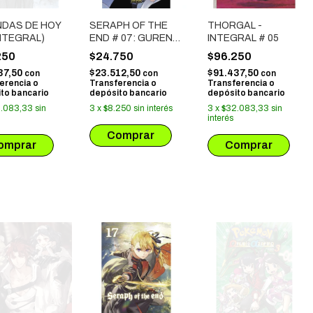
NDAS DE HOY
SERAPH OF THE
THORGAL -
INTEGRAL)
END # 07: GUREN
INTEGRAL # 05
ICHINOSE,
250
$24.750
$96.250
CATASTROFE A
37,50
$23.512,50
$91.437,50
con
con
con
LOS DIECISEIS
erencia o
Transferencia o
Transferencia o
to bancario
depósito bancario
depósito bancario
.083,33
sin
3
x
$8.250
sin interés
3
x
$32.083,33
sin
interés