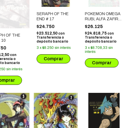
SERAPH OF THE
POKEMON OMEGA
END # 17
RUBI, ALFA ZAFIRO
# 03
$24.750
$26.125
$23.512,50
$24.818,75
con
con
PH OF THE
Transferencia o
Transferencia o
 10
depósito bancario
depósito bancario
750
3
x
$8.250
sin interés
3
x
$8.708,33
sin
interés
12,50
con
erencia o
to bancario
250
sin interés