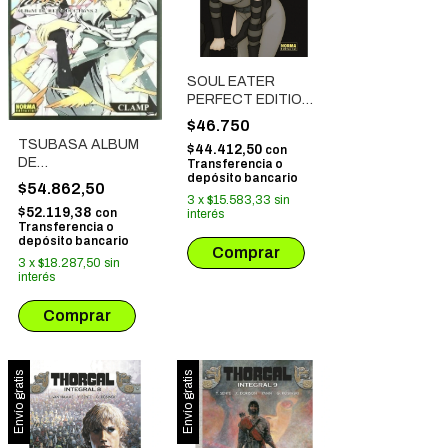
SOUL EATER
PERFECT EDITION
# 04
$46.750
TSUBASA ALBUM
$44.412,50
con
DE
Transferencia o
depósito bancario
REPRODUCCIONES
$54.862,50
# 02
3
x
$15.583,33
sin
$52.119,38
con
interés
Transferencia o
depósito bancario
3
x
$18.287,50
sin
interés
Envío gratis
Envío gratis