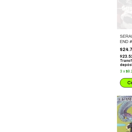
SERA
END #
$24.
$23.5
Transf
depósi
3
x
$8.