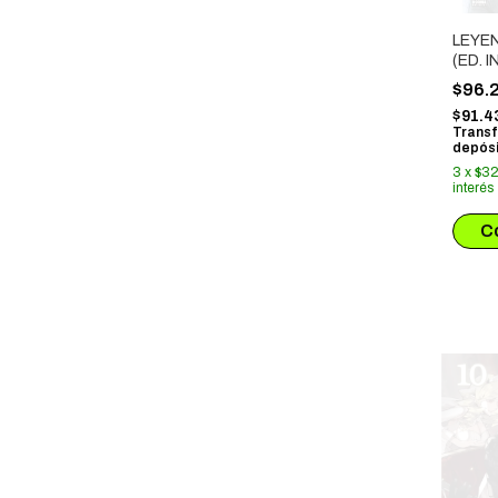
LEYE
(ED. 
$96.
$91.4
Transf
depósi
3
x
$32
interés