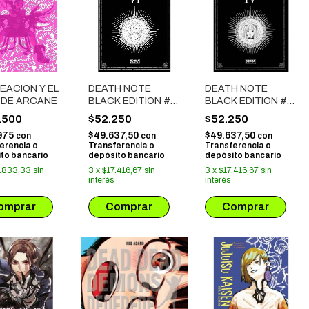
EACION Y EL
DEATH NOTE
DEATH NOTE
 DE ARCANE
BLACK EDITION #
BLACK EDITION #
06
04
.500
$52.250
$52.250
975
$49.637,50
$49.637,50
con
con
con
erencia o
Transferencia o
Transferencia o
to bancario
depósito bancario
depósito bancario
.833,33
sin
3
x
$17.416,67
sin
3
x
$17.416,67
sin
interés
interés