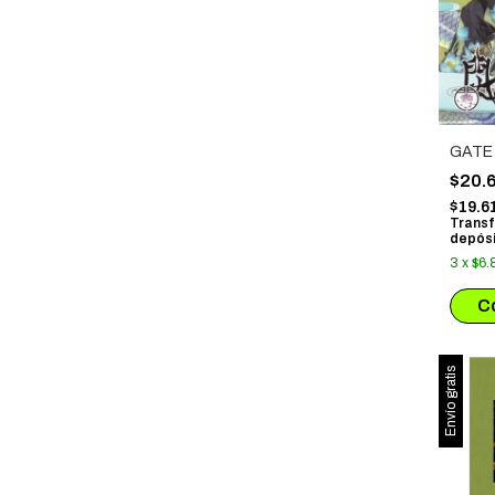
GATE 
$20.
$19.6
Transf
depósi
3
x
$6.
Envío gratis