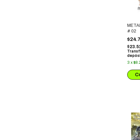
META
# 02
$24.
$23.5
Transf
depósi
3
x
$8.