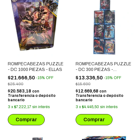
ROMPECABEZAS PUZZLE
ROMPECABEZAS PUZZLE
- DC 1000 PIEZAS - ELLAS
- DC 300 PIEZAS -
BATGIRL (2) 1741
$21.666,50
$13.336,50
-
15
%
OFF
-
15
%
OFF
$25.490
$15.690
$20.583,18
$12.669,68
con
con
Transferencia o depósito
Transferencia o depósito
bancario
bancario
3
x
$7.222,17
sin interés
3
x
$4.445,50
sin interés