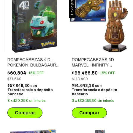
Envío gratis
ROMPECABEZAS 4 D -
ROMPECABEZAS 4D
POKEMON: BULBASAUR
MARVEL - INFINITY
(52024/6075062)
GUANTELET
$60.894
$96.466,50
-
15
%
OFF
-
15
%
OFF
$71.640
$113.490
$57.849,30
$91.643,18
con
con
Transferencia o depósito
Transferencia o depósito
bancario
bancario
3
x
$20.298
sin interés
3
x
$32.155,50
sin interés