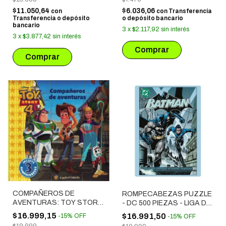
$11.050,64
$6.036,06
con
con
Transferencia
Transferencia o depósito
o depósito bancario
bancario
3
x
$2.117,92
sin interés
3
x
$3.877,42
sin interés
COMPAÑEROS DE
ROMPECABEZAS PUZZLE
AVENTURAS: TOY STORY
- DC 500 PIEZAS - LIGA DE
4 - 3 ROMPECABEZAS
LA JUSTICIA BATMAN
$16.999,15
$16.991,50
-
15
%
OFF
-
15
%
OFF
$19.999