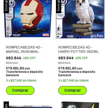
Envío gratis
Envío gratis
ROMPECABEZAS 4D -
ROMPECBEZAS 4D -
MARVEL: IRON MAN
HARRY POTTER: HEDWIG
(29951)
(29955)
$83.844
$83.844
-
15
%
OFF
-
15
%
OFF
$98.640
$98.640
$79.651,80
$79.651,80
con
con
Transferencia o depósito
Transferencia o depósito
bancario
bancario
3
x
$27.948
sin interés
3
x
$27.948
sin interés