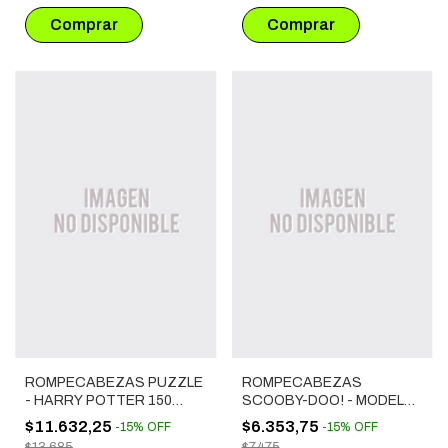
ROMPECABEZAS PUZZLE
ROMPECABEZAS
- HARRY POTTER 150
SCOOBY-DOO! - MODELO
PIEZAS - SNITCH
4 (60 PIEZAS)
$11.632,25
$6.353,75
-
15
%
OFF
-
15
%
OFF
$13.685
$7.475