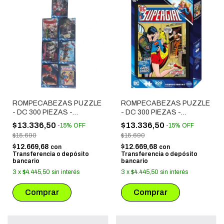
ROMPECABEZAS PUZZLE
ROMPECABEZAS PUZZLE
- DC 300 PIEZAS -
- DC 300 PIEZAS -
SUPERGIRL (2) 1741
SUPERGIRL (1) 1741
$13.336,50
$13.336,50
-
15
%
OFF
-
15
%
OFF
$15.690
$15.690
$12.669,68
$12.669,68
con
con
Transferencia o depósito
Transferencia o depósito
bancario
bancario
3
x
$4.445,50
sin interés
3
x
$4.445,50
sin interés