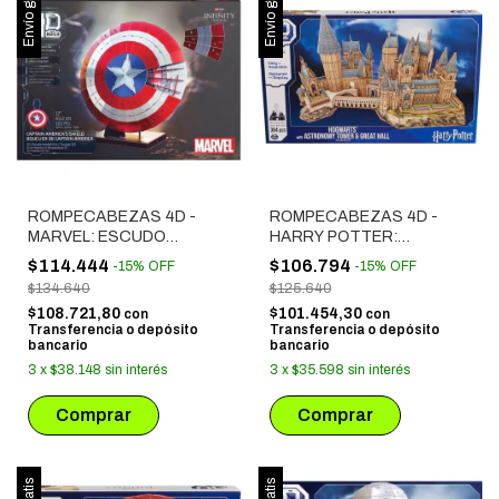
Envío gratis
Envío gratis
ROMPECABEZAS 4D -
ROMPECABEZAS 4D -
MARVEL: ESCUDO
HARRY POTTER:
CAPITAN AMERICA
CASTILLO HOGWARTS
$114.444
$106.794
-
15
%
OFF
-
15
%
OFF
(47175)
(29943)
$134.640
$125.640
$108.721,80
$101.454,30
con
con
Transferencia o depósito
Transferencia o depósito
bancario
bancario
3
x
$38.148
sin interés
3
x
$35.598
sin interés