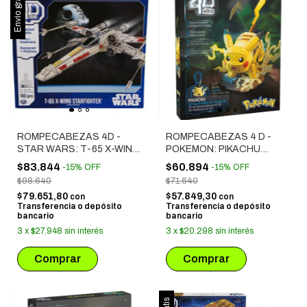
Envío gratis
ROMPECABEZAS 4D -
ROMPECABEZAS 4 D -
STAR WARS: T-65 X-WING
POKEMON: PIKACHU
STARFIGHTER (29949)
(52024/6075061)
$83.844
$60.894
-
15
%
OFF
-
15
%
OFF
$98.640
$71.640
$79.651,80
$57.849,30
con
con
Transferencia o depósito
Transferencia o depósito
bancario
bancario
3
x
$27.948
sin interés
3
x
$20.298
sin interés