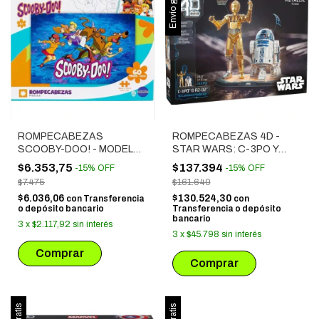
Envío gratis
ROMPECABEZAS
ROMPECABEZAS 4D -
SCOOBY-DOO! - MODELO
STAR WARS: C-3PO Y
3 (60 PIEZAS)
R2D2 (47191)
$6.353,75
$137.394
-
15
%
OFF
-
15
%
OFF
$7.475
$161.640
$6.036,06
$130.524,30
con
Transferencia
con
o depósito bancario
Transferencia o depósito
bancario
3
x
$2.117,92
sin interés
3
x
$45.798
sin interés