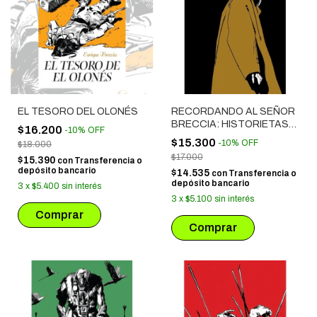
EL TESORO DEL OLONÉS
RECORDANDO AL SEÑOR
BRECCIA: HISTORIETAS
$16.200
-
10
%
OFF
1977 - 1982
$15.300
-
10
%
OFF
$18.000
$17.000
$15.390
con
Transferencia o
depósito bancario
$14.535
con
Transferencia o
depósito bancario
3
x
$5.400
sin interés
3
x
$5.100
sin interés