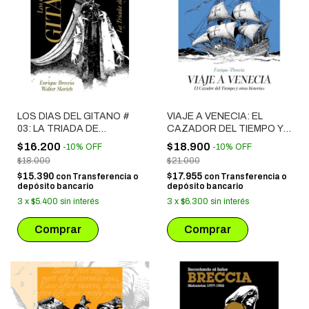
LOS DIAS DEL GITANO #
VIAJE A VENECIA: EL
03: LA TRIADA DE
CAZADOR DEL TIEMPO Y
YUGOSLAVIA
OTRAS HISTORIAS
$16.200
$18.900
-
10
%
OFF
-
10
%
OFF
$18.000
$21.000
$15.390
$17.955
con
Transferencia o
con
Transferencia o
depósito bancario
depósito bancario
3
x
$5.400
sin interés
3
x
$6.300
sin interés