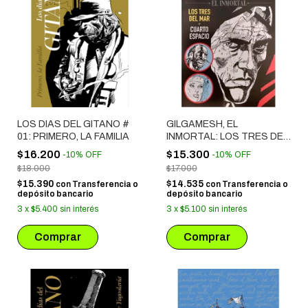
LOS DIAS DEL GITANO #
GILGAMESH, EL
01: PRIMERO, LA FAMILIA
INMORTAL: LOS TRES DEL
MAR + CUARTO ESPACIO
$16.200
$15.300
-
10
%
OFF
-
10
%
OFF
$18.000
$17.000
$15.390
$14.535
con
Transferencia o
con
Transferencia o
depósito bancario
depósito bancario
3
x
$5.400
sin interés
3
x
$5.100
sin interés