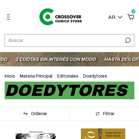
0
AR
3 CUOTAS SIN INTERÉS CON MODO
HASTA 25% OFF E
Inicio
.
Materia Principal
.
Editoriales
.
Doedytores
DOEDYTORES
Ordenar
Filtrar