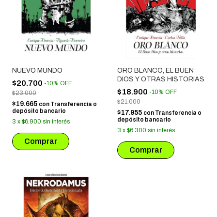
NUEVO MUNDO
ORO BLANCO, EL BUEN
DIOS Y OTRAS HISTORIAS
$20.700
-
10
%
OFF
$18.900
-
10
%
OFF
$23.000
$21.000
$19.665
con
Transferencia o
depósito bancario
$17.955
con
Transferencia o
depósito bancario
3
x
$6.900
sin interés
3
x
$6.300
sin interés