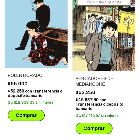
POLEN DORADO
PESCADORES DE
$55.000
MEDIANOCHE
$52.250
con
Transferencia o
$52.250
depósito bancario
$49.637,50
con
3
x
$18.333,33
sin interés
Transferencia o depósito
bancario
3
x
$17.416,67
sin interés