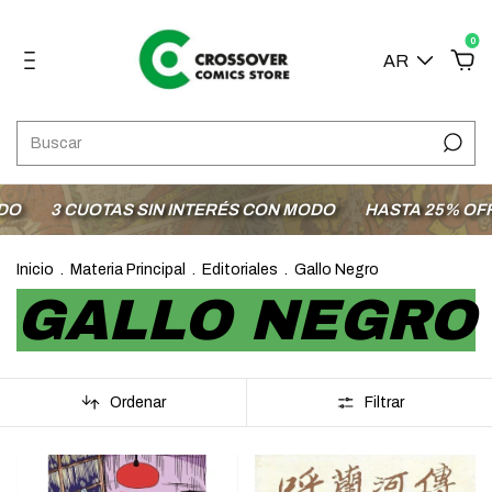
0
AR
3 CUOTAS SIN INTERÉS CON MODO
HASTA 25% OFF EN
Inicio
.
Materia Principal
.
Editoriales
.
Gallo Negro
GALLO NEGRO
Ordenar
Filtrar