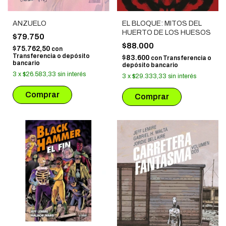
EL BLOQUE: MITOS DEL
ANZUELO
HUERTO DE LOS HUESOS
$79.750
$88.000
$75.762,50
con
Transferencia o depósito
$83.600
con
Transferencia o
bancario
depósito bancario
3
x
$26.583,33
sin interés
3
x
$29.333,33
sin interés