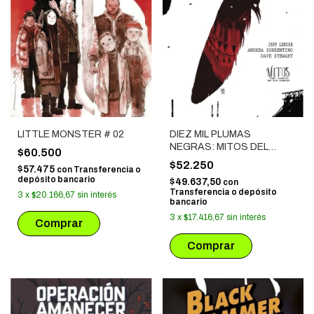
LITTLE MONSTER # 02
DIEZ MIL PLUMAS
NEGRAS: MITOS DEL
$60.500
HUERTO DE LOS HUESOS
$52.250
$57.475
con
Transferencia o
depósito bancario
$49.637,50
con
Transferencia o depósito
3
x
$20.166,67
sin interés
bancario
3
x
$17.416,67
sin interés