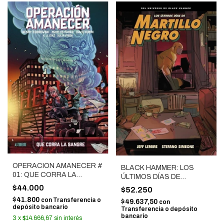
OPERACION AMANECER #
BLACK HAMMER: LOS
01: QUE CORRA LA
ÚLTIMOS DÍAS DE
SANGRE
MARTILLO NEGRO
$44.000
$52.250
$41.800
con
Transferencia o
$49.637,50
con
depósito bancario
Transferencia o depósito
bancario
3
x
$14.666,67
sin interés