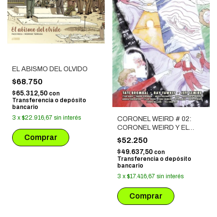
EL ABISMO DEL OLVIDO
$68.750
$65.312,50
con
Transferencia o depósito
bancario
3
x
$22.916,67
sin interés
CORONEL WEIRD # 02:
CORONEL WEIRD Y EL
PEQUEÑO ANDRÓMEDA
$52.250
$49.637,50
con
Transferencia o depósito
bancario
3
x
$17.416,67
sin interés