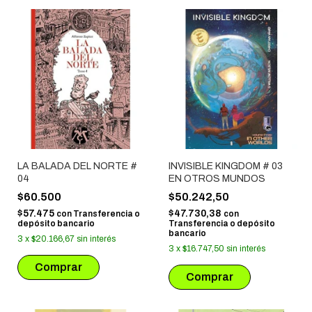
LA BALADA DEL NORTE #
INVISIBLE KINGDOM # 03
04
EN OTROS MUNDOS
$60.500
$50.242,50
$57.475
$47.730,38
con
Transferencia o
con
depósito bancario
Transferencia o depósito
bancario
3
x
$20.166,67
sin interés
3
x
$16.747,50
sin interés