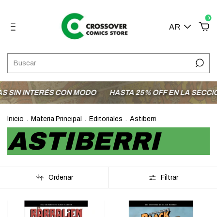
0
AR
ÉS CON MODO
HASTA 25% OFF EN LA SECCIÓN OFERTAS
Inicio
.
Materia Principal
.
Editoriales
.
Astiberri
ASTIBERRI
Ordenar
Filtrar