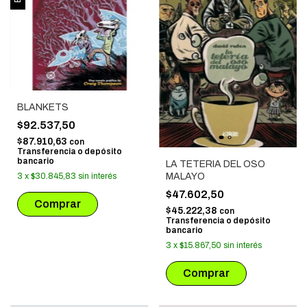
BLANKETS
$92.537,50
$87.910,63
con
Transferencia o depósito
bancario
LA TETERIA DEL OSO
MALAYO
3
x
$30.845,83
sin interés
$47.602,50
$45.222,38
con
Transferencia o depósito
bancario
3
x
$15.867,50
sin interés