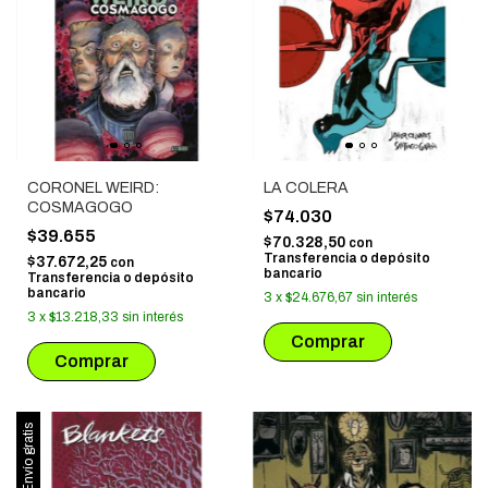
CORONEL WEIRD:
LA COLERA
COSMAGOGO
$74.030
$39.655
$70.328,50
con
Transferencia o depósito
$37.672,25
con
bancario
Transferencia o depósito
bancario
3
x
$24.676,67
sin interés
3
x
$13.218,33
sin interés
Envío gratis