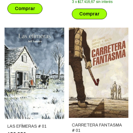
3
x
$17.416,67
sin interés
CARRETERA FANTASMA
LAS EFÍMERAS # 01
# 01