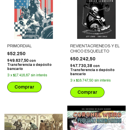
PRIMORDIAL
REVIENTACRENEOS Y EL
CHICO ESQUELETO
$52.250
$50.242,50
$49.637,50
con
Transferencia o depósito
$47.730,38
con
bancario
Transferencia o depósito
bancario
3
x
$17.416,67
sin interés
3
x
$16.747,50
sin interés