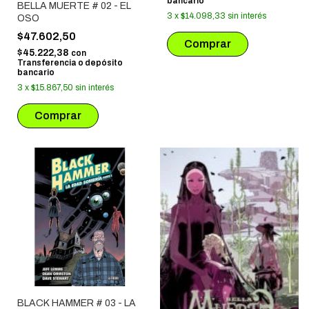
bancario
BELLA MUERTE # 02 - EL
3
x
$14.098,33
sin interés
OSO
$47.602,50
$45.222,38
con
Transferencia o depósito
bancario
3
x
$15.867,50
sin interés
BLACK HAMMER # 03 - LA