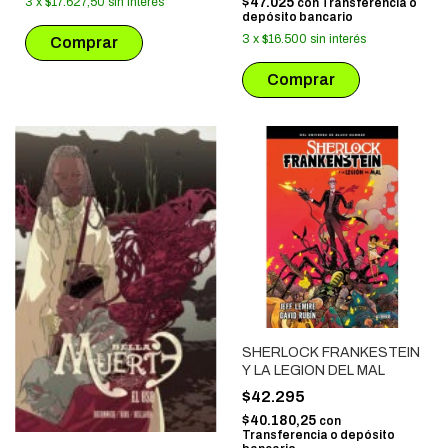
$47.025
3
x
$17.627,50
sin interés
con
Transferencia o
depósito bancario
3
x
$16.500
sin interés
SHERLOCK FRANKESTEIN
Y LA LEGION DEL MAL
$42.295
$40.180,25
con
Transferencia o depósito