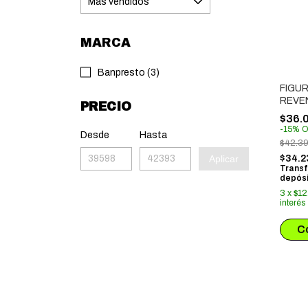
MARCA
Banpresto (3)
FIGU
REVE
PRECIO
CHIF
$36.
MATS
-
15
%
O
Desde
Hasta
$42.3
Aplicar
$34.2
Transf
depósi
3
x
$12
interés