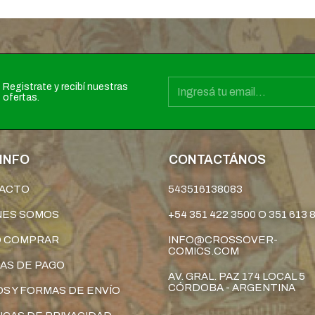
Registrate y recibí nuestras
ofertas.
INFO
CONTACTÁNOS
ACTO
543516138083
NES SOMOS
+54 351 422 3500 O 351 613 
 COMPRAR
INFO@CROSSOVER-
COMICS.COM
AS DE PAGO
AV. GRAL. PAZ 174 LOCAL 5
CÓRDOBA - ARGENTINA
S Y FORMAS DE ENVÍO