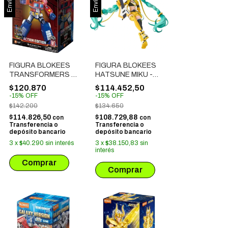
FIGURA BLOKEES
FIGURA BLOKEES
TRANSFORMERS -
HATSUNE MIKU -
OPTIMUS PRIME G1
VIVID ECHOES
$120.870
$114.452,50
CON LUZ (71156)
(73530)
-
15
%
OFF
-
15
%
OFF
$142.200
$134.650
$114.826,50
$108.729,88
con
con
Transferencia o
Transferencia o
depósito bancario
depósito bancario
3
x
$40.290
sin interés
3
x
$38.150,83
sin
interés