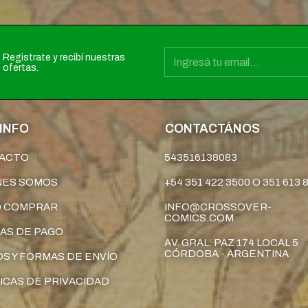
Registrate y recibí nuestras
ofertas.
INFO
CONTACTÁNOS
ACTO
543516138083
NES SOMOS
+54 351 422 3500 O 351 613 
 COMPRAR
INFO@CROSSOVER-
COMICS.COM
AS DE PAGO
AV. GRAL. PAZ 174 LOCAL 5
CÓRDOBA - ARGENTINA
S Y FORMAS DE ENVÍO
ICAS DE PRIVACIDAD