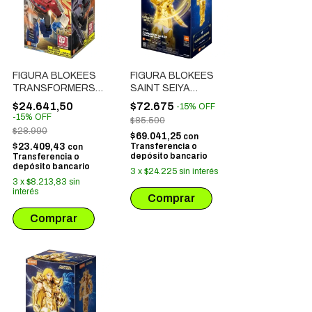
FIGURA BLOKEES
FIGURA BLOKEES
TRANSFORMERS
SAINT SEIYA
GALAXY VERSION
CHAMPIOS CLASS:
$24.641,50
$72.675
-
15
%
OFF
05: ONE BLIND BOX
CAPRICORN
-
15
%
OFF
$85.500
(71105)
SHURA (75011)
$28.990
$69.041,25
con
$23.409,43
Transferencia o
con
depósito bancario
Transferencia o
depósito bancario
3
x
$24.225
sin interés
3
x
$8.213,83
sin
interés