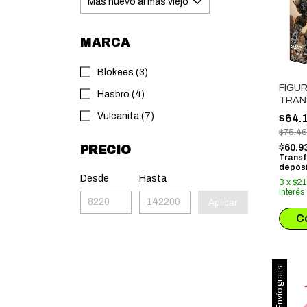
MARCA
Blokees (3)
FIGU
Hasbro (4)
TRAN
CLAS
Vulcanita (7)
$64.
MEGA
$75.4
(7142
$60.9
PRECIO
Transf
depósi
Desde
Hasta
3
x
$21
interés
Aplicar
Envío gratis