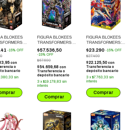
RA BLOKEES
FIGURA BLOKEES
FIGURA BLOKEES
SFORMERS -
TRANSFORMERS -
TRANSFORMERS:
SIC CLASS 22
CLASSIC CLASS 10
GALAXY VERSION
141
$57.536,50
$23.290
-
15
%
OFF
-
15
%
OFF
TRON
MEGATRON
08 ONE SHALL FALL
-
15
%
OFF
60
$27.400
2)
(71158)
(71108)
$67.690
33,95
$22.125,50
con
con
erencia o
$54.659,68
Transferencia o
con
to bancario
depósito bancario
Transferencia o
depósito bancario
.380,33
sin
3
x
$7.763,33
sin
interés
3
x
$19.178,83
sin
interés