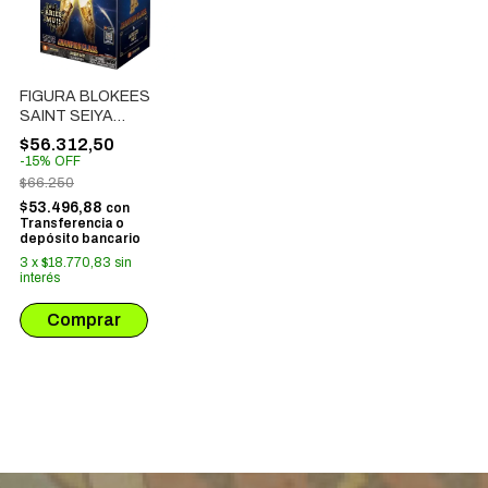
FIGURA BLOKEES
SAINT SEIYA
CHAMPIOS CLASS:
$56.312,50
ARIES MU (75002)
-
15
%
OFF
$66.250
$53.496,88
con
Transferencia o
depósito bancario
3
x
$18.770,83
sin
interés