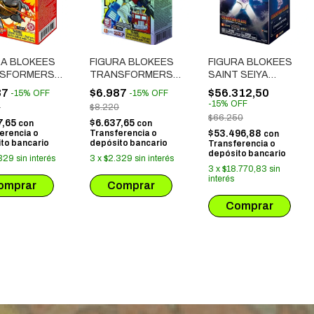
RA BLOKEES
FIGURA BLOKEES
FIGURA BLOKEES
SFORMERS
TRANSFORMERS
SAINT SEIYA
NDER
DEFENDER
CHAMPIOS CLASS:
87
$6.987
$56.312,50
-
15
%
OFF
-
15
%
OFF
ON 04:
VERSION 01:
CYGNUS HYOGA
-
15
%
OFF
0
$8.220
NTS FURY
GALAXY SHINING
(75008)
$66.250
7,65
$6.637,65
con
con
 BOX (71404)
BLIND BOX (71301)
erencia o
Transferencia o
$53.496,88
con
to bancario
depósito bancario
Transferencia o
depósito bancario
329
sin interés
3
x
$2.329
sin interés
3
x
$18.770,83
sin
interés