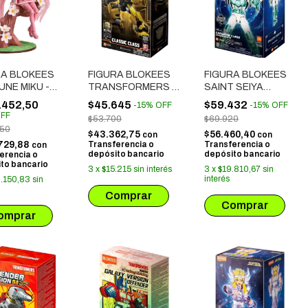
RA BLOKEES
FIGURA BLOKEES
FIGURA BLOKEES
NE MIKU -
TRANSFORMERS -
SAINT SEIYA
A (73507)
CLASSIC CLASS
CHAMPIOS CLASS:
.452,50
$45.645
$59.432
-
15
%
OFF
-
15
%
OFF
BUMBLEBEE
DRAGON SHIRYU
FF
$53.700
$69.920
(71142)
(75010)
650
$43.362,75
$56.460,40
con
con
729,88
Transferencia o
Transferencia o
con
depósito bancario
depósito bancario
erencia o
to bancario
3
x
$15.215
sin interés
3
x
$19.810,67
sin
interés
.150,83
sin