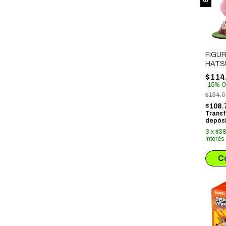
FIGU
HATSU
SAKUR
$114
-
15
%
O
$134.
$108.
Transf
depósi
3
x
$38
interés