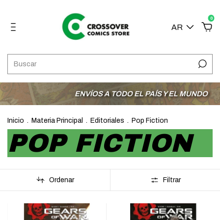
0
AR
ENVÍOS A TODO EL PAÍS Y EL MUNDO
3 CU
Inicio
.
Materia Principal
.
Editoriales
.
Pop Fiction
POP FICTION
Ordenar
Filtrar