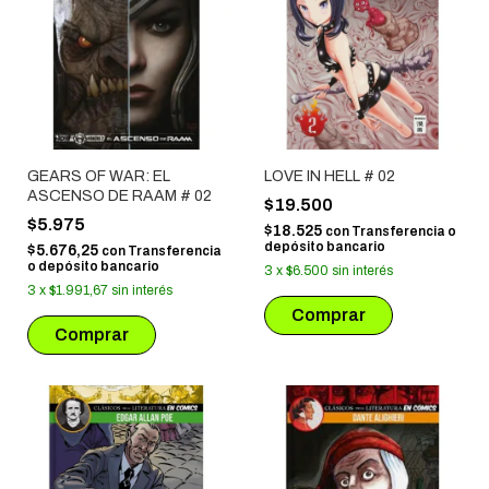
GEARS OF WAR: EL
LOVE IN HELL # 02
ASCENSO DE RAAM # 02
$19.500
$5.975
$18.525
con
Transferencia o
depósito bancario
$5.676,25
con
Transferencia
o depósito bancario
3
x
$6.500
sin interés
3
x
$1.991,67
sin interés