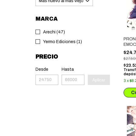
MARCA
Arechi (47)
PRON
Yermo Ediciones (1)
EMOC
$24.
PRECIO
$27.50
$23.5
Desde
Hasta
Transf
depósi
Aplicar
3
x
$8.