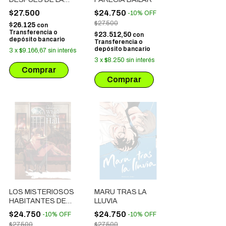
TORMENTA
$27.500
$24.750
-
10
%
OFF
$27.500
$26.125
con
Transferencia o
$23.512,50
con
depósito bancario
Transferencia o
depósito bancario
3
x
$9.166,67
sin interés
3
x
$8.250
sin interés
LOS MISTERIOSOS
MARU TRAS LA
HABITANTES DE
LLUVIA
WHITE SHADOW
$24.750
$24.750
-
10
%
OFF
-
10
%
OFF
HALL
$27.500
$27.500