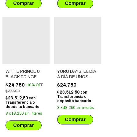
WHITE PRINCE &
YURU DAYS, EL DÍA
BLACK PRINCE
A DÍA DE UNOS
CHICOS CON
$24.750
$24.750
-
10
%
OFF
PODERES
$27.500
$23.512,50
con
SOBRENATURALES
Transferencia o
$23.512,50
con
# 01
depósito bancario
Transferencia o
depósito bancario
3
x
$8.250
sin interés
3
x
$8.250
sin interés