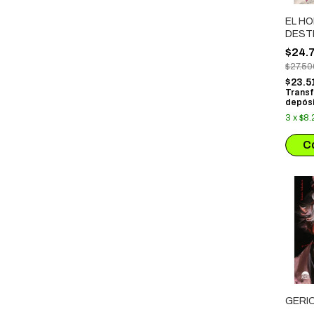
EL H
DEST
MUN
$24.
$27.50
$23.5
Transf
depósi
3
x
$8.
GERI