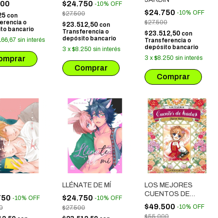
500
$24.750
-
10
%
OFF
$24.750
-
10
%
OFF
$27.500
25
con
erencia o
$27.500
$23.512,50
con
to bancario
Transferencia o
$23.512,50
con
depósito bancario
166,67
sin interés
Transferencia o
depósito bancario
3
x
$8.250
sin interés
3
x
$8.250
sin interés
LLÉNATE DE MÍ
LOS MEJORES
CUENTOS DE
750
$24.750
-
10
%
OFF
-
10
%
OFF
HADAS
$49.500
-
10
%
OFF
0
$27.500
$55.000