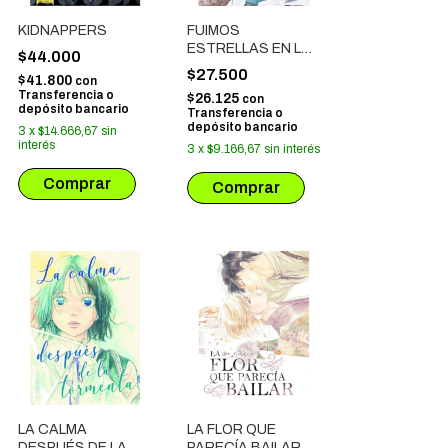
KIDNAPPERS
FUIMOS
ESTRELLAS EN LA
$44.000
ISLA DE LOS
$27.500
$41.800
con
VAMPIROS
Transferencia o
$26.125
con
depósito bancario
Transferencia o
depósito bancario
3
x
$14.666,67
sin
interés
3
x
$9.166,67
sin interés
LA CALMA
LA FLOR QUE
DESPUÉS DE LA
PARECÍA BAILAR