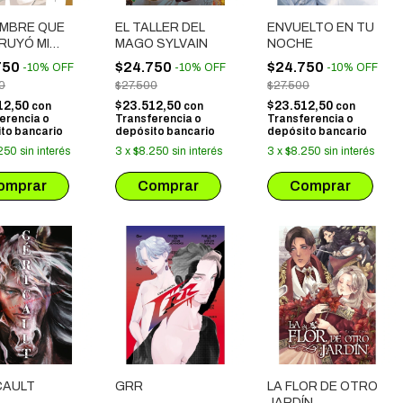
OMBRE QUE
EL TALLER DEL
ENVUELTO EN TU
RUYÓ MI
MAGO SYLVAIN
NOCHE
DO
750
$24.750
$24.750
-
10
%
OFF
-
10
%
OFF
-
10
%
OFF
0
$27.500
$27.500
12,50
$23.512,50
$23.512,50
con
con
con
erencia o
Transferencia o
Transferencia o
to bancario
depósito bancario
depósito bancario
250
sin interés
3
x
$8.250
sin interés
3
x
$8.250
sin interés
CAULT
GRR
LA FLOR DE OTRO
JARDÍN