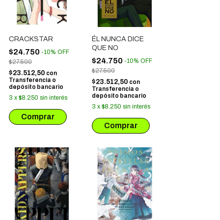
CRACKSTAR
ÉL NUNCA DICE
QUE NO
$24.750
-
10
%
OFF
$24.750
-
10
%
OFF
$27.500
$27.500
$23.512,50
con
Transferencia o
$23.512,50
con
depósito bancario
Transferencia o
depósito bancario
3
x
$8.250
sin interés
3
x
$8.250
sin interés