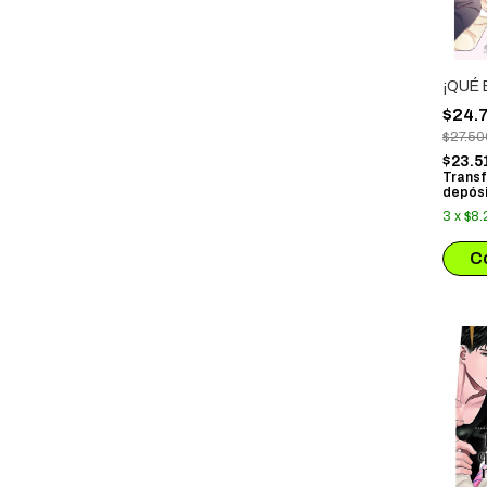
¡QUÉ
$24.
$27.50
$23.5
Transf
depósi
3
x
$8.