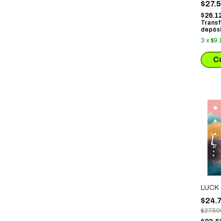
$27.
$26.1
Transf
depósi
3
x
$9.
LUCK
$24.
$27.50