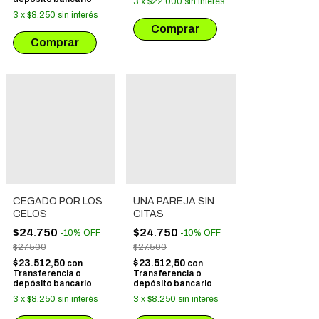
3
x
$22.000
sin interés
3
x
$8.250
sin interés
CEGADO POR LOS
UNA PAREJA SIN
CELOS
CITAS
$24.750
$24.750
-
10
%
OFF
-
10
%
OFF
$27.500
$27.500
$23.512,50
$23.512,50
con
con
Transferencia o
Transferencia o
depósito bancario
depósito bancario
3
x
$8.250
sin interés
3
x
$8.250
sin interés