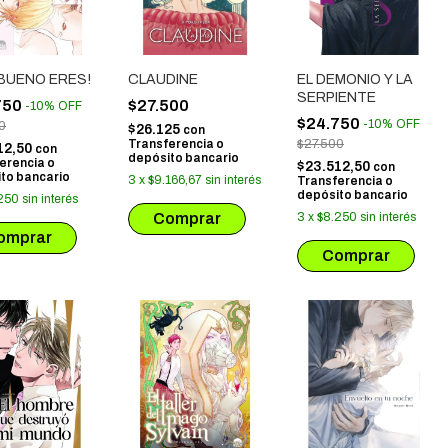
 BUENO ERES!
CLAUDINE
EL DEMONIO Y LA
SERPIENTE
750
$27.500
-
10
%
OFF
$24.750
-
10
%
OFF
0
$26.125
con
Transferencia o
$27.500
12,50
con
depósito bancario
erencia o
$23.512,50
con
to bancario
3
x
$9.166,67
sin interés
Transferencia o
depósito bancario
250
sin interés
3
x
$8.250
sin interés