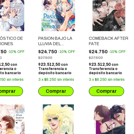
ÓSTICO DE
PASION BAJO LA
COMEBACK AFTER
IONES
LLUVIA DEL
FATE
DRAGON
750
$24.750
$24.750
-
10
%
OFF
-
10
%
OFF
-
10
%
OFF
0
$27.500
$27.500
12,50
$23.512,50
$23.512,50
con
con
con
erencia o
Transferencia o
Transferencia o
to bancario
depósito bancario
depósito bancario
250
sin interés
3
x
$8.250
sin interés
3
x
$8.250
sin interés