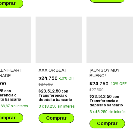
KEN HEART
XXX OR BEAT
¡AUN SOY MUY
NADE
BUENO!
$24.750
-
10
%
OFF
500
$24.750
-
10
%
OFF
$27.500
$27.500
25
con
$23.512,50
con
erencia o
Transferencia o
$23.512,50
con
to bancario
depósito bancario
Transferencia o
depósito bancario
166,67
sin interés
3
x
$8.250
sin interés
3
x
$8.250
sin interés