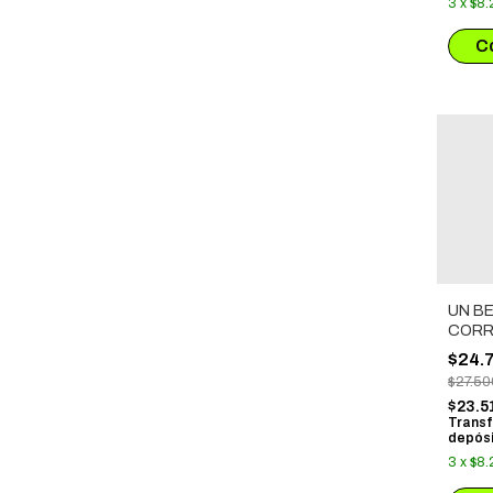
3
x
$8.
UN B
CORR
INOC
$24.
$27.50
$23.5
Transf
depósi
3
x
$8.