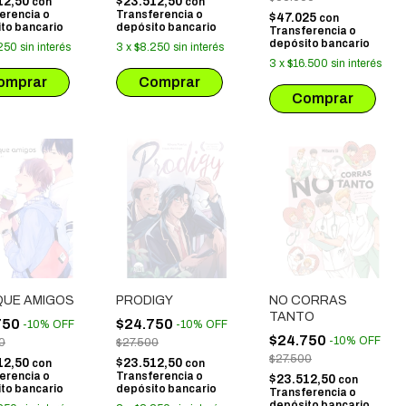
12,50
$23.512,50
con
con
erencia o
Transferencia o
$47.025
con
to bancario
depósito bancario
Transferencia o
depósito bancario
250
sin interés
3
x
$8.250
sin interés
3
x
$16.500
sin interés
QUE AMIGOS
PRODIGY
NO CORRAS
TANTO
750
$24.750
-
10
%
OFF
-
10
%
OFF
$24.750
-
10
%
OFF
0
$27.500
$27.500
12,50
$23.512,50
con
con
erencia o
Transferencia o
$23.512,50
con
to bancario
depósito bancario
Transferencia o
depósito bancario