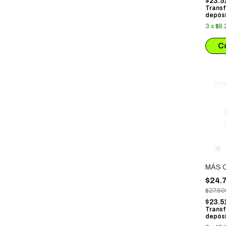
$23.5
Transf
depósi
3
x
$8.
MÁS 
$24.
$27.50
$23.5
Transf
depósi