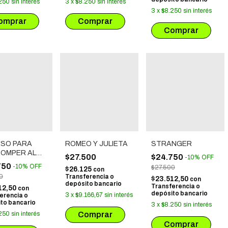
250
sin interés
3
x
$8.250
sin interés
3
x
$8.250
sin interés
ESO PARA
ROMEO Y JULIETA
STRANGER
OMPER AL
$27.500
$24.750
-
10
%
OFF
ENTE
750
-
10
%
OFF
$27.500
$26.125
con
0
Transferencia o
$23.512,50
con
depósito bancario
Transferencia o
12,50
con
depósito bancario
3
x
$9.166,67
sin interés
erencia o
to bancario
3
x
$8.250
sin interés
250
sin interés