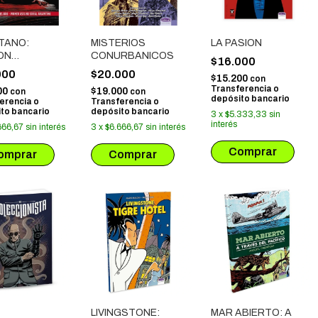
TANO:
MISTERIOS
LA PASION
ON
CONURBANICOS
$16.000
NDIDA
000
$20.000
$15.200
con
Transferencia o
00
$19.000
con
con
depósito bancario
erencia o
Transferencia o
to bancario
depósito bancario
3
x
$5.333,33
sin
interés
666,67
sin interés
3
x
$6.666,67
sin interés
LIVINGSTONE:
MAR ABIERTO: A