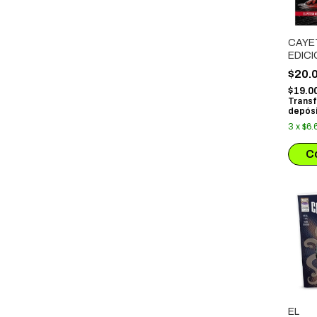
CAYE
EDICI
EXTE
$20.
$19.0
Transf
depósi
3
x
$6.
EL