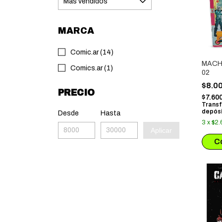
MARCA
Comic.ar (14)
MACH
Comics.ar (1)
02
$8.0
PRECIO
$7.60
Transf
depósi
Desde
Hasta
3
x
$2.
Aplicar