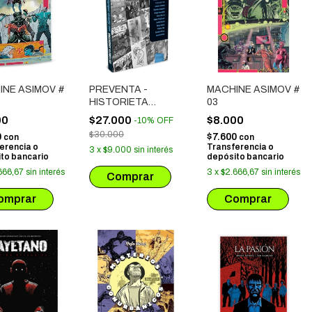
INE ASIMOV #
PREVENTA -
MACHINE ASIMOV #
HISTORIETA
03
ARGENTINA - UNA
00
$27.000
$8.000
-
10
%
OFF
HISTORIA
$30.000
0
$7.600
con
con
COLECTIVA 2001-
erencia o
Transferencia o
3
x
$9.000
sin interés
2022
to bancario
depósito bancario
666,67
sin interés
3
x
$2.666,67
sin interés