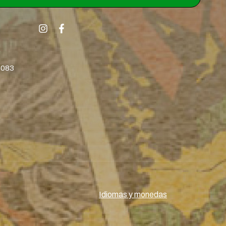
8083
Idiomas y monedas