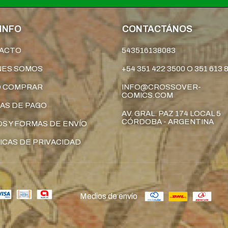
INFO
CONTACTÁNOS
ACTO
543516138083
NES SOMOS
+54 351 422 3500 O 351 613 
 COMPRAR
INFO@CROSSOVER-
COMICS.COM
AS DE PAGO
AV. GRAL. PAZ 174 LOCAL 5
CÓRDOBA - ARGENTINA
S Y FORMAS DE ENVÍO
ICAS DE PRIVACIDAD
Medios de envío