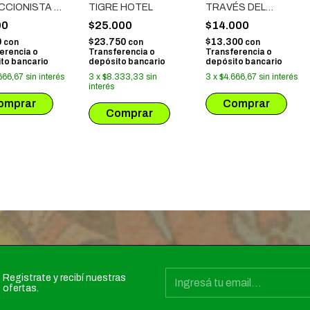
CCIONISTA #
TIGRE HOTEL
TRAVÉS DEL
PACIFICO
00
$25.000
$14.000
0
$23.750
$13.300
con
con
con
erencia o
Transferencia o
Transferencia o
to bancario
depósito bancario
depósito bancario
666,67
sin interés
3
x
$8.333,33
sin
3
x
$4.666,67
sin interés
interés
Registrate y recibí nuestras
ofertas.