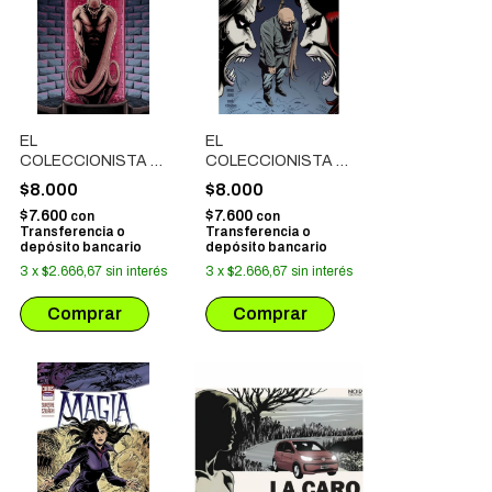
EL
EL
COLECCIONISTA #
COLECCIONISTA #
03
02
$8.000
$8.000
$7.600
$7.600
con
con
Transferencia o
Transferencia o
depósito bancario
depósito bancario
3
x
$2.666,67
sin interés
3
x
$2.666,67
sin interés