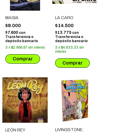
MAGIA
LA CARO
$8.000
$14.500
$7.600
$13.775
con
con
Transferencia o
Transferencia o
depósito bancario
depósito bancario
3
x
$2.666,67
sin interés
3
x
$4.833,33
sin
interés
LIVINGSTONE:
LEÓN REY