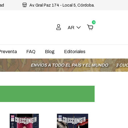
dad
Av. Gral Paz 174 - Local 5, Córdoba.
0
AR
Preventa
FAQ
Blog
Editoriales
ENVÍOS A TODO EL PAÍS Y EL MUNDO
3 CUOTAS SI