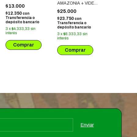
AMAZONIA + VIDEO
$13.000
STAR
$25.000
$12.350
con
Transferencia o
$23.750
con
depósito bancario
Transferencia o
depósito bancario
3
x
$4.333,33
sin
interés
3
x
$8.333,33
sin
interés