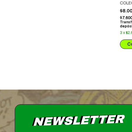
COLE
01
$8.0
$7.60
Transf
depósi
3
x
$2.
NEWSLETTER