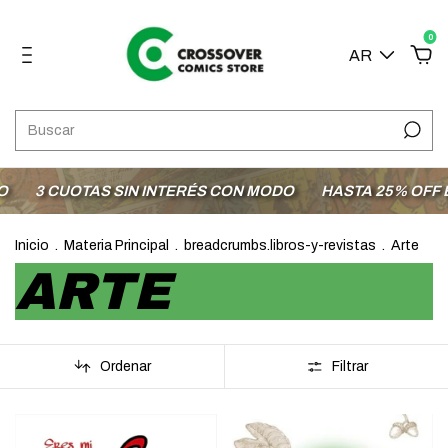
0
AR
3 CUOTAS SIN INTERÉS CON MODO
HASTA 25% OFF EN
Inicio
.
Materia Principal
.
breadcrumbs.libros-y-revistas
.
Arte
ARTE
Ordenar
Filtrar